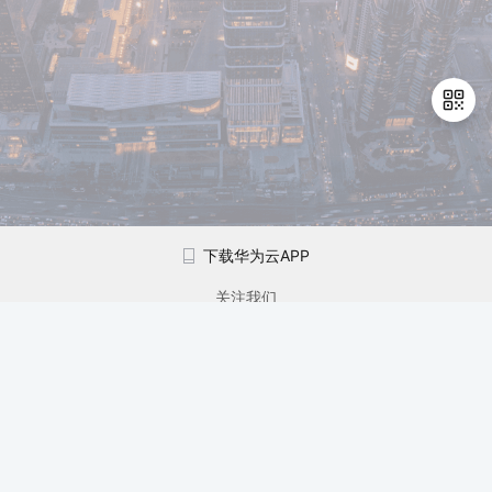
注
我
的
开
的
Programs
发
支
者
退
持
出
学
登
下载华为云APP
录
我
堂
关注我们
的
我
我
技
的
的
我
售前咨询：
950808转1
术
云
课
的
我
法律条文
隐私政策
支
声
程
认
的
我
©2026 Huaweicloud.com 版权所有
黔ICP备20004760号-14
苏B2-20130048号