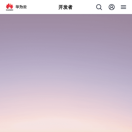
开发者
返
回
个
我
人
的
主
开
页