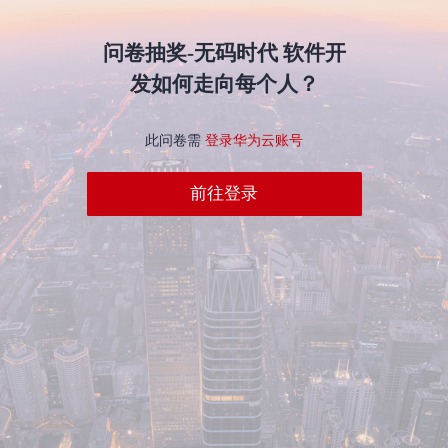
发
问卷抽奖-无码时代 软件开
者
发如何走向每个人？
我
此问卷需
登录华为云账号
的
我
前往登录
博
的
我
客
论
的
我
坛
圈
的
我
子
直
的
我
播
活
的
我
动
关
我
的