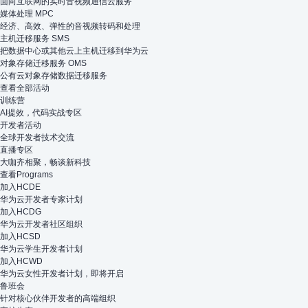
面向互联网的实时音视频通信云服务
媒体处理 MPC
经济、高效、弹性的音视频转码和处理
主机迁移服务 SMS
把数据中心或其他云上主机迁移到华为云
对象存储迁移服务 OMS
公有云对象存储数据迁移服务
查看全部活动
训练营
AI提效，代码实战专区
开发者活动
全球开发者技术交流
直播专区
大咖齐相聚，畅谈新科技
查看Programs
加入HCDE
华为云开发者专家计划
加入HCDG
华为云开发者社区组织
加入HCSD
华为云学生开发者计划
加入HCWD
华为云女性开发者计划，即将开启
鲁班会
针对核心伙伴开发者的高端组织