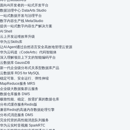
AI平台ModelArts
面向AI开发者的一站式开发平台
数据治理中心 DataArts Studio
一站式数据开发与治理平台
数字内容生产线 MetaStudio
提供一站式数字内容生产解决方案
AI Shell
云上开发运维效率升级
华为云Skills库
让AI Agent通过自然语言安全高效地管理云资源
华为云码道（CodeArts）代码智能体
深入理解项目上下文的智能编码平台
云数据库 GaussDB
新一代企业级分布式关系型数据库产品
云数据库 RDS for MySQL
稳定可靠、安全运行、弹性伸缩
MapReduce服务 MRS
企业级大数据集群云服务
数据仓库服务 DWS
极致性能、稳定、按需扩展的数据仓库
分布式缓存服务Redis版
兼容Redis的高速内存数据处理引擎
分布式消息服务 DMS
完全托管的高性能消息队列服务
华为云实时音视频 SparkRTC