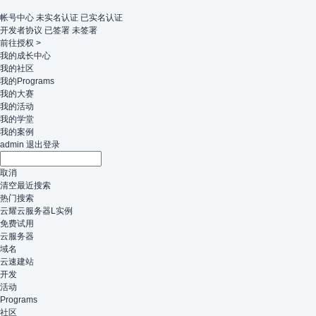
帐号中心
未实名认证
已实名认证
开发者协议
已签署
未签署
前往授权
>
我的成长中心
我的社区
我的Programs
我的大赛
我的活动
我的学堂
我的案例
admin
退出登录
取消
清空
最近搜索
热门搜索
云耀云服务器L实例
免费试用
云服务器
域名
云速建站
开发
活动
Programs
社区