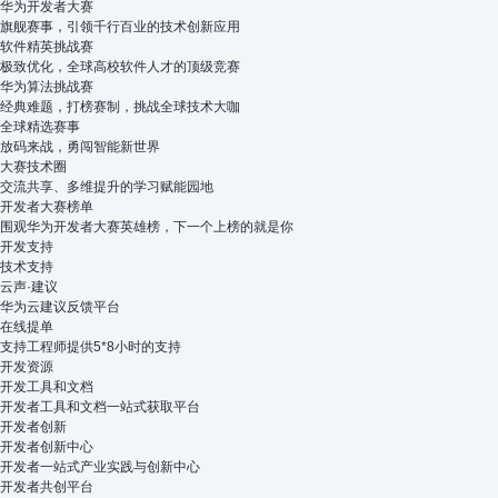
华为开发者大赛
旗舰赛事，引领千行百业的技术创新应用
软件精英挑战赛
极致优化，全球高校软件人才的顶级竞赛
华为算法挑战赛
经典难题，打榜赛制，挑战全球技术大咖
全球精选赛事
放码来战，勇闯智能新世界
大赛技术圈
交流共享、多维提升的学习赋能园地
开发者大赛榜单
围观华为开发者大赛英雄榜，下一个上榜的就是你
开发支持
技术支持
云声·建议
华为云建议反馈平台
在线提单
支持工程师提供5*8小时的支持
开发资源
开发工具和文档
开发者工具和文档一站式获取平台
开发者创新
开发者创新中心
开发者一站式产业实践与创新中心
开发者共创平台